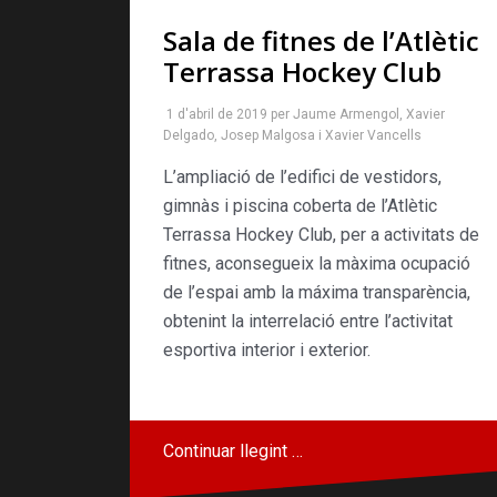
Sala de fitnes de l’Atlètic
Terrassa Hockey Club
1 d'abril de 2019
per
Jaume Armengol
,
Xavier
Delgado
,
Josep Malgosa
i
Xavier Vancells
L’ampliació de l’edifici de vestidors,
gimnàs i piscina coberta de l’Atlètic
Terrassa Hockey Club, per a activitats de
fitnes, aconsegueix la màxima ocupació
de l’espai amb la máxima transparència,
obtenint la interrelació entre l’activitat
esportiva interior i exterior.
Continuar llegint …