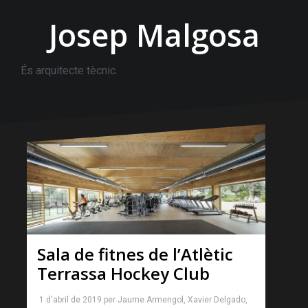
Josep Malgosa
És arquitecte tècnic.
Sala de fitnes de l’Atlètic
Terrassa Hockey Club
1 d'abril de 2019
per
Jaume Armengol
,
Xavier Delgado
,