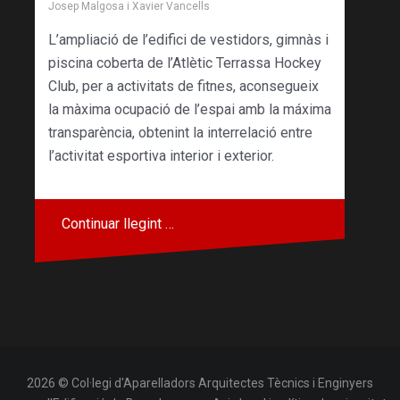
Josep Malgosa
i
Xavier Vancells
L’ampliació de l’edifici de vestidors, gimnàs i
piscina coberta de l’Atlètic Terrassa Hockey
Club, per a activitats de fitnes, aconsegueix
la màxima ocupació de l’espai amb la máxima
transparència, obtenint la interrelació entre
l’activitat esportiva interior i exterior.
Continuar llegint …
2026 © Col·legi d'Aparelladors Arquitectes Tècnics i Enginyers