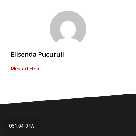
Elisenda Pucurull
Més articles
Navegació
061.04-34A
d'entrades