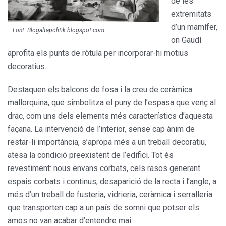
de les
extremitats
d’un mamífer,
Font: Blogaltapolitik.blogspot.com
on Gaudí
aprofita els punts de ròtula per incorporar-hi motius
decoratius.
Destaquen els balcons de fosa i la creu de ceràmica
mallorquina, que simbolitza el puny de l’espasa que venç al
drac, com uns dels elements més característics d’aquesta
faça­na. La intervenció de l’interior, sense cap ànim de
restar-li importància, s’apropa més a un treball decora­tiu,
atesa la condició preexistent de l’edifici. Tot és
revestiment: nous envans corbats, cels rasos generant
espais corbats i continus, desapa­rició de la recta i l’angle, a
més d’un treball de fusteria, vidrieria, ceràmi­ca i serralleria
que transporten cap a un país de somni que potser els
amos no van acabar d’entendre mai.