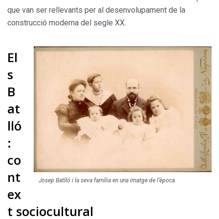
que van ser rellevants per al desenvolupament de la
construcció moderna del segle XX.
El
s
B
at
lló
:
co
nt
Josep Batlló i la seva família en una imatge de l’època
ex
t sociocultural