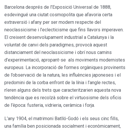
Barcelona després de l’Exposi­ció Universal de 1888,
esdevingué una ciutat cosmopolita que afavo­ria certa
extraversió i afany per ser modern respecte del
neoclassicis­me i l’eclecticisme que fins llavors imperaven.
El creixent desenvolu­pament industrial a Catalunya i la
voluntat de canvi dels paradigmes, provocà aquest
distanciament del neoclassicisme i obrí nous camins
d’experimentació, apropant-se als moviments modernistes
europeus. La incorporació de formes orgàni­ques provinents
de l’observació de la natura, les influències japoneses i el
predomini de la corba enfront de la línia i l’angle rectes,
n’eren alguns dels trets que caracteritza­rien aquesta nova
tendència que es recolzà sobre el virtuosisme dels oficis
de l’època: fusteria, vidrieria, ceràmica i forja.
L’any 1904, el matrimoni Batlló-Godó i els seus cinc fills,
una família ben posicionada socialment i eco­nòmicament,