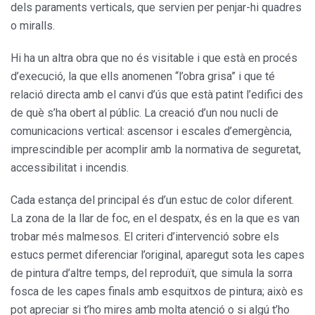
dels paraments verticals, que servien per penjar-hi quadres
o miralls.
Hi ha un altra obra que no és visitable i que està en procés
d’exe­cució, la que ells anomenen “l’obra grisa” i que té
relació directa amb el canvi d’ús que està patint l’edifici des
de què s’ha obert al públic. La creació d’un nou nucli de
comuni­cacions vertical: ascensor i escales d’emergència,
imprescindible per acomplir amb la normativa de segu­retat,
accessibilitat i incendis.
Cada estança del principal és d’un estuc de color diferent.
La zona de la llar de foc, en el despatx, és en la que es van
trobar més malme­sos. El criteri d’intervenció sobre els
estucs permet diferenciar l’original, aparegut sota les capes
de pintu­ra d’altre temps, del reproduït, que simula la sorra
fosca de les capes finals amb esquitxos de pintura; això es
pot apreciar si t’ho mires amb molta atenció o si algú t’ho