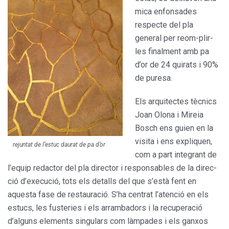
mica enfonsades
respecte del pla
general per reom-plir-
les finalment amb pa
d’or de 24 quirats i 90%
de puresa.
Els arquitectes tècnics
Joan Olona i Mireia
Bosch ens guien en la
visita i ens expliquen,
rejuntat de l’estuc daurat de pa d’or
com a part integrant de
l’equip redactor del pla director i responsables de la direc­
ció d’execució, tots els detalls del que s’està fent en
aquesta fase de restauració. S’ha centrat l’atenció en els
estucs, les fusteries i els arram­badors i la recuperació
d’alguns elements singulars com làmpades i els ganxos