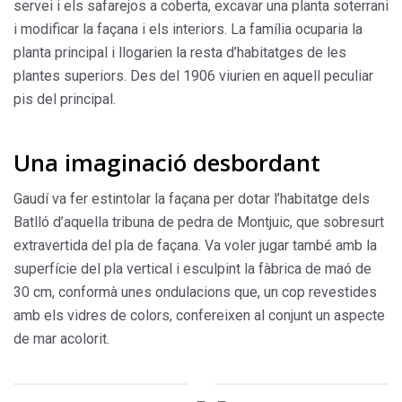
servei i els safarejos a coberta, excavar una planta soterrani
i modificar la façana i els interiors. La família ocuparia la
planta principal i llogarien la resta d’habitatges de les
plantes superi­ors. Des del 1906 viurien en aquell peculiar
pis del principal.
Una imaginació desbordant
Gaudí va fer estintolar la faça­na per dotar l’habitatge dels
Batlló d’aquella tribuna de pedra de Mont­juic, que sobresurt
extravertida del pla de façana. Va voler jugar també amb la
superfície del pla vertical i esculpint la fàbrica de maó de
30 cm, conformà unes ondulacions que, un cop revestides
amb els vidres de colors, confereixen al con­junt un aspecte
de mar acolorit.