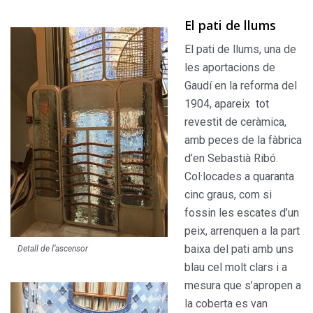
El pati de llums
El pati de llums, una de
les apor­tacions de
Gaudí en la reforma del
1904, apareix tot
revestit de cerà­mica,
amb peces de la fàbrica
d’en Sebastià Ribó.
Col·locades a qua­ranta
cinc graus, com si
fossin les escates d’un
peix, arrenquen a la part
baixa del pati amb uns
Detall de l’ascensor
blau cel molt clars i a
mesura que s’apropen a
la coberta es van