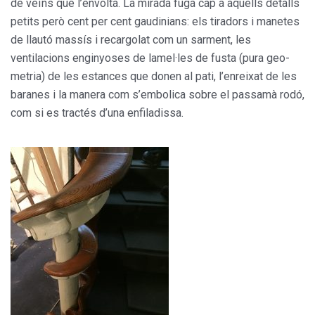
de veïns que l’en­volta. La mirada fuga cap a aquells detalls
petits però cent per cent gaudinians: els tiradors i manetes
de llautó massís i recargolat com un sarment, les
ventilacions enginyo­ses de lamel·les de fusta (pura geo­
metria) de les estances que donen al pati, l’enreixat de les
baranes i la manera com s’embolica sobre el passamà rodó,
com si es tractés d’una enfiladissa.