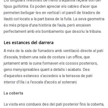
Els singulars finestrals de melis d’aquesta façana són del
tipus gui­llotina. Es poden apreciar els cables d’acer que
permeten bellugar-les en vertical i el parell de tiradors de
llautó col·locats a la part baixa de la fulla. La seva geometria
és més pròpia d’una història de faula, però encai­xen
perfectament amb els bomba­ments que descriu la tribuna.
Les estances del darrera
A més de la sala de fumadors amb ventilació directe al pati
d’es­cala, trobem una sala de costura i un office, que
juntament amb la cuina formaven els cossos poste­riors,
gens menyspreables quant a detalls i acabats. Des
d’aquestes estances s’accedeix a la terrassa de pati
interior d’Illa i a l’escala d’accés al soterrani.
La coberta
La visita ens condueix des del pati posterior fins la coberta,