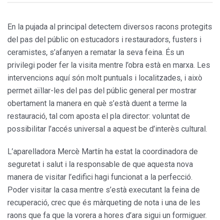
En la pujada al principal detectem diversos racons protegits
del pas del públic on estucadors i restauradors, fusters i
ceramistes, s’afanyen a rematar la seva feina. És un
privilegi poder fer la visita mentre l’obra està en marxa. Les
intervencions aquí són molt puntuals i localitzades, i això
permet aïllar-les del pas del públic general per mostrar
oberta­ment la manera en què s’està duent a terme la
restauració, tal com apos­ta el pla director: voluntat de
possi­bilitar l’accés universal a aquest be d’interès cultural.
L’aparelladora Mercè Martín ha estat la coordinadora de
seguretat i salut i la responsable de que aques­ta nova
manera de visitar l’edifici hagi funcionat a la perfecció.
Poder visitar la casa mentre s’està execu­tant la feina de
recuperació, crec que és màrqueting de nota i una de les
raons que fa que la vorera a hores d’ara sigui un formiguer.