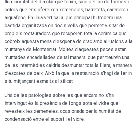
lluminosi­tat del dia clar que tenim, sinó pel joc de formes i
colors que ens ofe­reixen xemeneies, barretets, care­ners i
aiguafons. En línia vertical al pis principal hi trobem una
bastida organitzada en dos nivells que per­met visitar de
prop els restauradors que recuperen tota la ceràmica que
cobreix aquesta mena d’esquena de drac amb al·lusions a la
muntanya de Montserrat. Moltes d’aquestes peces estan
muntades encadella­des de tal manera, que per treure’n una
de les intermèdies caldria des­muntar tota la filera, a manera
d’es­cates de peix. Això fa que la restau­ració s’hagi de fer in
situ mitjançant esmalts al silicat.
Una de les patologies sobre les que encara no s’ha
intervingut és la presència de fongs sota el vidre que
revesteix les xemeneies, ocasiona­da per la humitat de
condensació entre el suport i el vidre.