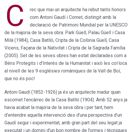
C
rec que mai un arquitecte ha rebut tants honors
com Antoni Gaudí i Cornet, distin­git amb la
declaració de Patrimoni Mundial per la UNESCO
de la majo­ria de la seva obra: Park Güell, Palau Güell i Casa
Milà (1984), Casa Bat­lló, Cripta de la Colònia Güell, Casa
Vicens, Façana de la Nativitat i Cripta de la Sagrada Família
(2005). Set de les seves obres han estat declarades com a
Béns Protegits i d’Interès de la Humanitat i això les col·loca
al nivell de les 9 esglésies romàniques de la Vall de Boí,
que no és poc!
Antoni Gaudí (1852-1926) ja és un arquitecte madur quan
escomet l’encàrrec de la Casa Batlló (1904). Amb 52 anys ja
havia acabat la majoria de la seva obra i per tant, hem
d’entendre aquella intervenció des d’una perspectiva d’un
Gaudí segur i experimentat, amb gran part del seu legat ja
executat i un domini d’un bon nombre de formes i tècni­ques