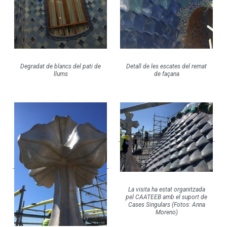
Degradat de blancs del pati de
Detall de les escates del remat
llums
de façana
La visita ha estat organitzada
pel CAATEEB amb el suport de
Cases Singulars (Fotos: Anna
Moreno)