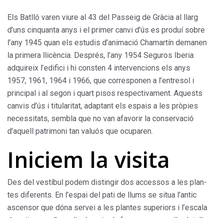
Els Batlló varen viure al 43 del Passeig de Gràcia al llarg
d’uns cin­quanta anys i el primer canvi d’ús es produí sobre
l’any 1945 quan els estudis d’animació Chamar­tín demanen
la primera llicència. Després, l’any 1954 Seguros Iberia
adquireix l’edifici i hi consten 4 inter­vencions els anys
1957, 1961, 1964 i 1966, que corresponen a l’entresol i
principal i al segon i quart pisos res­pectivament. Aquests
canvis d’ús i titularitat, adaptant els espais a les pròpies
necessitats, sembla que no van afavorir la conservació
d’aquell patrimoni tan valuós que ocuparen.
Iniciem la visita
Des del vestíbul podem distin­gir dos accessos a les plan­
tes diferents. En l’espai del pati de llums se situa l’antic
ascen­sor que dóna servei a les plantes superiors i l’escala