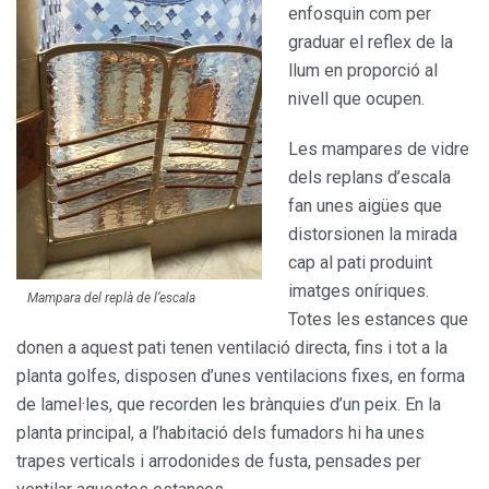
enfosquin com per
graduar el reflex de la
llum en proporció al
nivell que ocupen.
Les mampares de vidre
dels replans d’escala
fan unes aigües que
distorsionen la mirada
cap al pati produint
imatges oníriques.
Mampara del replà de l’escala
Totes les estances que
donen a aquest pati tenen ventilació directa, fins i tot a la
planta golfes, disposen d’unes ventilacions fixes, en forma
de lamel·les, que recorden les bràn­quies d’un peix. En la
planta princi­pal, a l’habitació dels fumadors hi ha unes
trapes verticals i arrodoni­des de fusta, pensades per