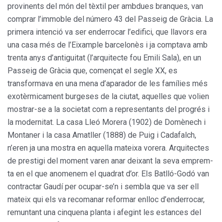
provinents del món del tèxtil per ambdues branques, van
comprar l’immoble del número 43 del Passeig de Gràcia. La
prime­ra intenció va ser enderrocar l’edifi­ci, que llavors era
una casa més de l’Eixample barcelonès i ja comptava amb
trenta anys d’antiguitat (l’arqui­tecte fou Emili Sala), en un
Passeig de Gràcia que, començat el segle XX, es
transformava en una mena d’aparador de les famílies més
exo­tèrmicament burgeses de la ciutat, aquelles que volien
mostrar-se a la societat com a representants del progrés i
la modernitat. La casa Lleó Morera (1902) de Domènech i
Montaner i la casa Amatller (1888) de Puig i Cadafalch,
n’eren ja una mostra en aquella mateixa vorera. Arquitectes
de prestigi del moment varen anar deixant la seva emprem­
ta en el que anomenem el quadrat d’or. Els Batlló-Godó van
contractar Gaudí per ocupar-se’n i sembla que va ser ell
mateix qui els va recoma­nar reformar enlloc d’enderrocar,
remuntant una cinquena planta i afegint les estances del