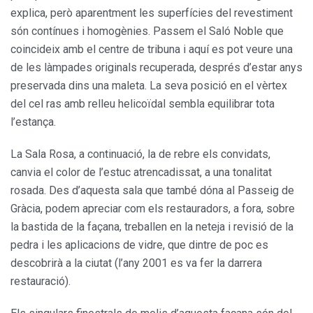
explica, però aparentment les superfícies del revestiment
són contínues i homo­gènies. Passem el Saló Noble que
coincideix amb el centre de tribuna i aquí es pot veure una
de les làm­pades originals recuperada, després d’estar anys
preservada dins una maleta. La seva posició en el vèr­tex
del cel ras amb relleu helicoïdal sembla equilibrar tota
l’estança.
La Sala Rosa, a continuació, la de rebre els convidats,
canvia el color de l’estuc atrencadissat, a una tona­litat
rosada. Des d’aquesta sala que també dóna al Passeig de
Gràcia, podem apreciar com els restaura­dors, a fora, sobre
la bastida de la façana, treballen en la neteja i revisió de la
pedra i les aplicacions de vidre, que dintre de poc es
descobrirà a la ciutat (l’any 2001 es va fer la darrera
restauració).