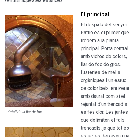
ventilar aquestes estances.
El principal
El despatx del senyor
Batlló és el primer que
trobem a la planta
principal. Porta central
amb vidres de colors,
llar de foc de gres,
fuste­ries de melis
orgàniques i un estuc
de color beix, enrivetat
amb daurat com si el
rejuntat d’un trencadís
es fes d’or. Les juntes
detall de la llar de foc
que delimiten el fals
trencadís, ja que tot és
estuc, es deixaven una