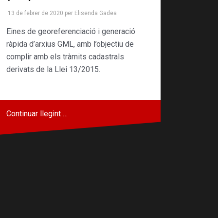
13 de febrer de 2020
per
Elisenda Gadea
Eines de georeferenciació i generació
ràpida d’arxius GML, amb l’objectiu de
complir amb els tràmits cadastrals
derivats de la Llei 13/2015.
Continuar llegint …