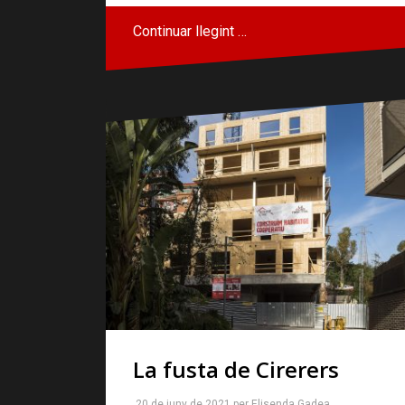
Continuar llegint …
La fusta de Cirerers
20 de juny de 2021
per
Elisenda Gadea