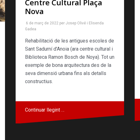
Centre Cultural Plaça
Nova
6 de març de 2022
per
Josep Olivé
i
Elisenda
Gadea
Rehabilitació de les antigues escoles de
Sant Sadurní d’Anoia (ara centre cultural i
Biblioteca Ramon Bosch de Noya). Tot un
exemple de bona arquitectura des de la
seva dimensió urbana fins als detalls
constructius.
Continuar llegint …