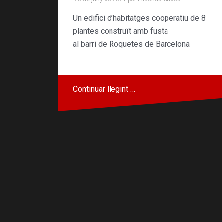
Un edifici d’habitatges cooperatiu de 8
plantes construït amb fusta
al barri de Roquetes de Barcelona
Continuar llegint …