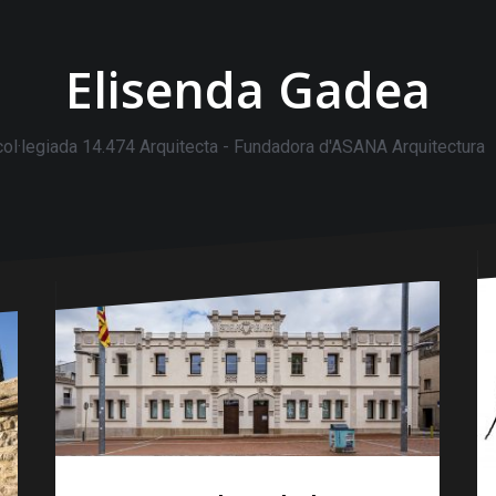
Elisenda Gadea
 col·legiada 14.474 Arquitecta - Fundadora d'ASANA Arquitectura