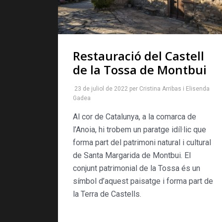
Restauració del Castell
de la Tossa de Montbui
23 de juliol de 2022
per
Cristina Arribas
i
Elisenda
Gadea
Al cor de Catalunya, a la comarca de
l’Anoia, hi trobem un paratge idíl·lic que
forma part del patrimoni natural i cultural
de Santa Margarida de Montbui. El
conjunt patrimonial de la Tossa és un
símbol d’aquest paisatge i forma part de
la Terra de Castells.