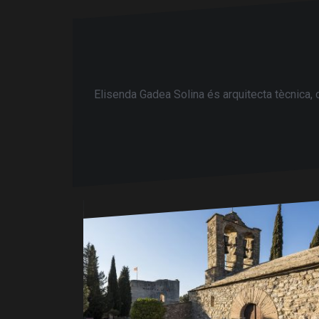
Elisenda Gadea Solina és arquitecta tècnica,