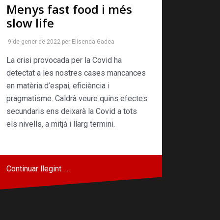
Menys fast food i més
slow life
9 de gener de 2022
per
Elisenda Gadea
La crisi provocada per la Covid ha
detectat a les nostres cases mancances
en matèria d’espai, eficiència i
pragmatisme. Caldrà veure quins efectes
secundaris ens deixarà la Covid a tots
els nivells, a mitjà i llarg termini.
Continuar llegint …