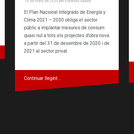
16 de març de 2020
per
Elisenda Gadea
El Plan Nacional Integrado de Energía y
Clima 2021 – 2030 obliga el sector
públic a implantar mesures de consum
quasi nul a tots els projectes d’obra nova
a partir del 31 de desembre de 2020 i de
2021 al sector privat.
Continuar llegint …