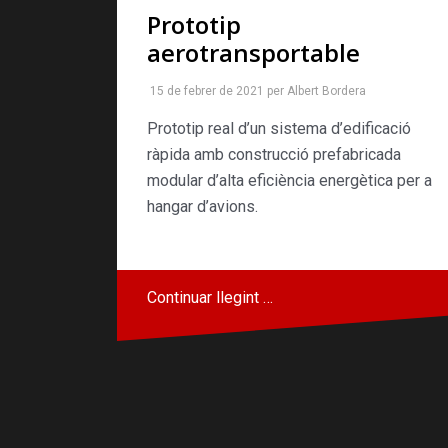
Prototip
aerotransportable
15 de febrer de 2021
per
Albert Bordera
Prototip real d’un sistema d’edificació
ràpida amb construcció prefabricada
modular d’alta eficiència energètica per a
hangar d’avions.
Continuar llegint …