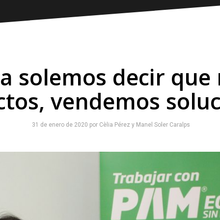
a solemos decir que
tos, vendemos solu
31 de enero de 2020
por
Cèlia Pérez
y
Manel Soler Caralps