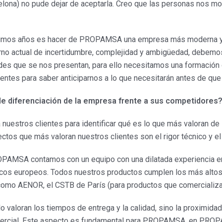
elona) no pude dejar de aceptarla. Creo que las personas nos mo
ximos años es hacer de PROPAMSA una empresa más moderna y ági
torno actual de incertidumbre, complejidad y ambigüedad, debem
des que se nos presentan, para ello necesitamos una formación
entes para saber anticiparnos a lo que necesitarán antes de que 
 de diferenciación de la empresa frente a sus competidores
 nuestros clientes para identificar qué es lo que más valora
tos que más valoran nuestros clientes son el rigor técnico y e
OPAMSA contamos con un equipo con una dilatada experiencia en
nicos europeos. Todos nuestros productos cumplen los más alto
 como AENOR, el CSTB de París (para productos que comercializa
ólo valoran los tiempos de entrega y la calidad, sino la proximi
comercial. Este aspecto es fundamental para PROPAMSA, en PRO