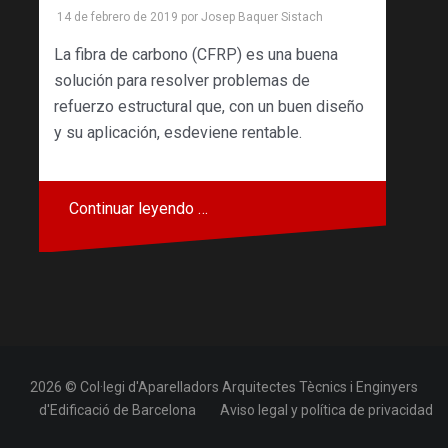
14 de febrero de 2019
por
Josep Baquer Sistach
La fibra de carbono (CFRP) es una buena
solución para resolver problemas de
refuerzo estructural que, con un buen diseño
y su aplicación, esdeviene rentable.
Continuar leyendo …
2026 © Col·legi d'Aparelladors Arquitectes Tècnics i Enginyers
d'Edificació de Barcelona
Aviso legal y política de privacidad