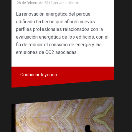
28 de febrero de 2019
por
Jordi Marrot
La renovación energética del parque
edificado ha hecho que afloren nuevos
perfiles profesionales relacionados con la
evaluación energética de los edificios, con el
fin de reducir el consumo de energía y las
emisiones de CO2 asociadas.
Continuar leyendo …