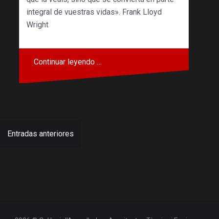
integral de vuestras vidas». Frank Lloyd
Wright
Continuar leyendo …
Navegación
Entradas anteriores
de
entradas