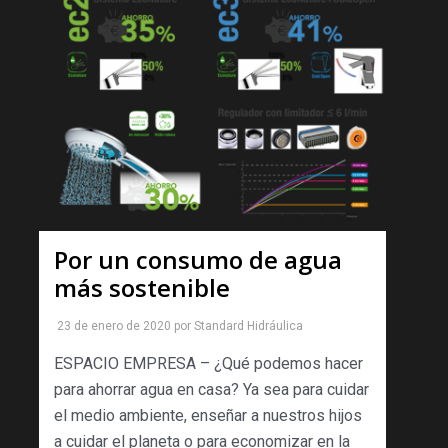
Por un consumo de agua
más sostenible
23 de enero de 2020
por
Standard Hidráulica
ESPACIO EMPRESA – ¿Qué podemos hacer
para ahorrar agua en casa? Ya sea para cuidar
el medio ambiente, enseñar a nuestros hijos
a cuidar el planeta o para economizar en la