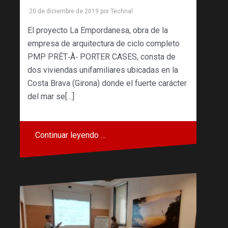
20 de diciembre de 2019
por
Technal
El proyecto La Empordanesa, obra de la
empresa de arquitectura de ciclo completo
PMP PRÊT‐À‐ PORTER CASES, consta de
dos viviendas unifamiliares ubicadas en la
Costa Brava (Girona) donde el fuerte carácter
del mar se[…]
Continuar leyendo …