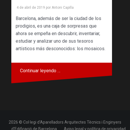
4 de abril de 2019
por
Antoni Capilla
Barcelona, ​​además de ser la ciudad de los
prodigios, es una caja de sorpresas que
ahora se empeña en descubrir, inventariar,
estudiar y analizar uno de sus tesoros
artísticos más desconocidos: los mosaicos.
Continuar leyendo …
2026 © Col·legi d'Aparelladors Arquitectes Tècnics i Enginyers
d'Edificació de Barcelona
Aviso legal y política de privacidad