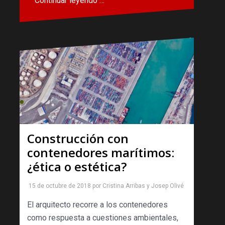
Continuar leyendo …
Construcción con
contenedores marítimos:
¿ética o estética?
15 de octubre de 2018
por
Cristina Arribas
y
Josep Olivé
El arquitecto recorre a los contenedores
como respuesta a cuestiones ambientales,