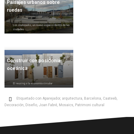
Paisajes urbanos sobre
ruedas
Los skateparks, un nuevo espacio dentro de las
ciudades
Construir con posidonia
oceánica
El reusing o la economía circular
Etiquetado con
Aparejador
,
arquitectura
,
Barcelona
,
Caateeb
,
Decoración
,
Diseño
,
Joan Fabré
,
Mosaics
,
Patrimoni cultural