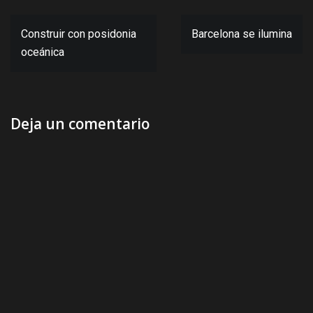
Navegación
Construir con posidonia
Barcelona se ilumina
de
oceánica
entradas
Deja un comentario