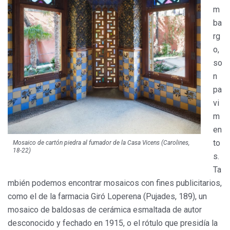
m
ba
rg
o,
so
n
pa
vi
m
en
to
Mosaico de cartón piedra al fumador de la Casa Vicens (Carolines,
18-22)
s.
Ta
mbién podemos encontrar mosaicos con fines publicitarios,
como el de la farmacia Giró Loperena (Pujades, 189), un
mosaico de baldosas de cerámica esmaltada de autor
desconocido y fechado en 1915, o el rótulo que presidía la