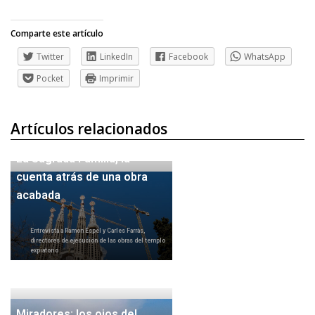
Comparte este artículo
Twitter
LinkedIn
Facebook
WhatsApp
Pocket
Imprimir
Artículos relacionados
La Sagrada Familia, la
cuenta atrás de una obra
acabada
Entrevista a Ramon Espel y Carles Farràs,
directores de ejecución de las obras del templo
expiatorio
Miradores: los ojos del