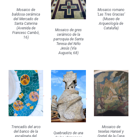
Mosaico romano
Mosaico de
‘Las Tres Gracias’
baldosa cerámica
(Museo de
del Mercado de
Arqueología de
Santa Caterina
Cataluña)
(Avenida de
Mosaico de gres
Francesc Cambó,
cerámico de la
16)
parroquia de Santa
Teresa del Niño
Jesús (Vía
Augusta, 68)
Trencadís del arco
Mosaico de
del banco de la
teselas Hansel y
Quebradizo de una
escalinata del
Gretel de la Casa