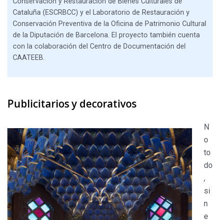
Conservación y Restauración de Bienes Culturales de
Cataluña (ESCRBCC) y el Laboratorio de Restauración y
Conservación Preventiva de la Oficina de Patrimonio Cultural
de la Diputación de Barcelona. El proyecto también cuenta
con la colaboración del Centro de Documentación del
CAATEEB.
Publicitarios y decorativos
N
o
to
do
,
si
n
e