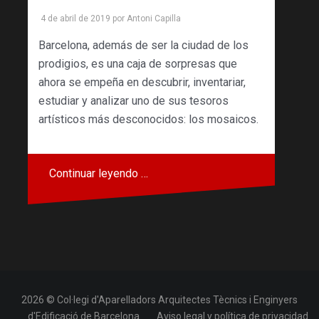
4 de abril de 2019
por
Antoni Capilla
Barcelona, ​​además de ser la ciudad de los
prodigios, es una caja de sorpresas que
ahora se empeña en descubrir, inventariar,
estudiar y analizar uno de sus tesoros
artísticos más desconocidos: los mosaicos.
Continuar leyendo …
2026 © Col·legi d'Aparelladors Arquitectes Tècnics i Enginyers
d'Edificació de Barcelona
Aviso legal y política de privacidad