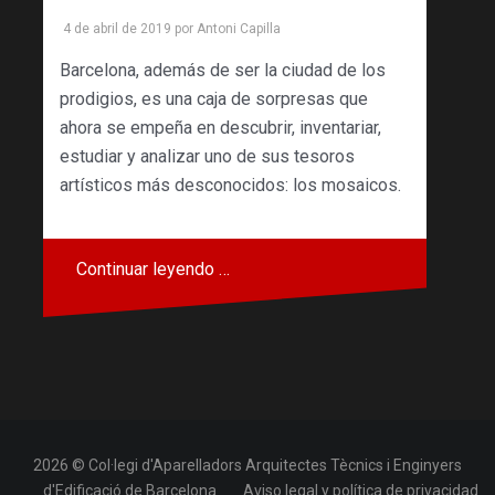
4 de abril de 2019
por
Antoni Capilla
Barcelona, ​​además de ser la ciudad de los
prodigios, es una caja de sorpresas que
ahora se empeña en descubrir, inventariar,
estudiar y analizar uno de sus tesoros
artísticos más desconocidos: los mosaicos.
Continuar leyendo …
2026 © Col·legi d'Aparelladors Arquitectes Tècnics i Enginyers
d'Edificació de Barcelona
Aviso legal y política de privacidad