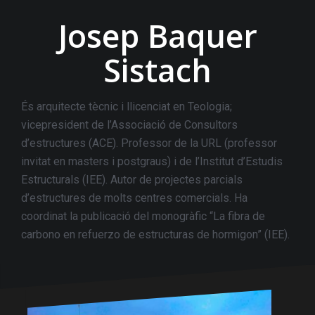
Josep Baquer
Sistach
És arquitecte tècnic i llicenciat en Teologia;
vicepresident de l’Associació de Consultors
d’estructures (ACE). Professor de la URL (professor
invitat en masters i postgraus) i de l’Institut d’Estudis
Estructurals (IEE). Autor de projectes parcials
d’estructures de molts centres comercials. Ha
coordinat la publicació del monogràfic “La fibra de
carbono en refuerzo de estructuras de hormigon” (IEE).