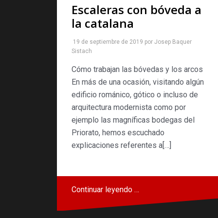
Escaleras con bóveda a
la catalana
19 de septiembre de 2019
por
Josep Baquer
Sistach
Cómo trabajan las bóvedas y los arcos
En más de una ocasión, visitando algún
edificio románico, gótico o incluso de
arquitectura modernista como por
ejemplo las magníficas bodegas del
Priorato, hemos escuchado
explicaciones referentes a[…]
Continuar leyendo …