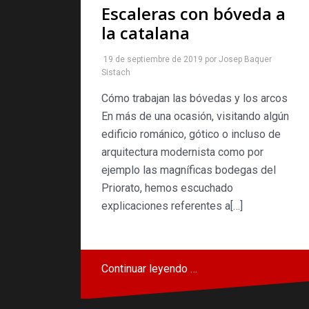
Escaleras con bóveda a
la catalana
19 de septiembre de 2019
por
Josep Baquer
Sistach
Cómo trabajan las bóvedas y los arcos
En más de una ocasión, visitando algún
edificio románico, gótico o incluso de
arquitectura modernista como por
ejemplo las magníficas bodegas del
Priorato, hemos escuchado
explicaciones referentes a[…]
Continuar leyendo …