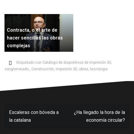
Contracta, o el arte de
hacer sencillas las obras
complejas
Etiquetado con
Catálogo de dispositivos de impresión 3D
,
conglomerado.
,
Construcción
,
impresión 3D
,
obras
,
tecnologia
Navegación
Escaleras con bóveda a
¿Ha llegado la hora de la
de
la catalana
economía circular?
entradas