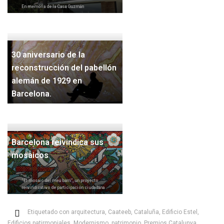
En memoria de la Casa Guzmán
30 aniversario de la
reconstrucción del pabellón
alemán de 1929 en
Barcelona.
Barcelona reivindica sus
mosaicos
“El mosaic del meu barri”, un proyecto
reivindicativo de participación ciudadana
Etiquetado con
arquitectura
,
Caateeb
,
Cataluña
,
Edificio Estel
,
Edificios patirmoniales
,
Modernismo
,
patrimonio
,
Premios Catalunya