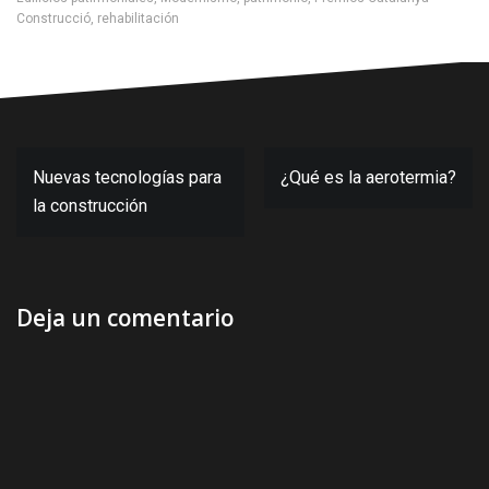
Construcció
,
rehabilitación
Navegación
Nuevas tecnologías para
¿Qué es la aerotermia?
de
la construcción
entradas
Deja un comentario