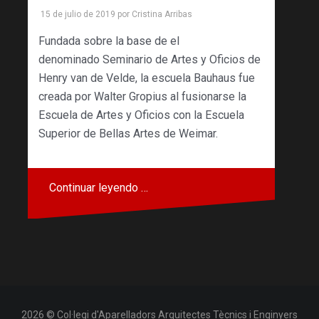
15 de julio de 2019
por
Cristina Arribas
Fundada sobre la base de el
denominado Seminario de Artes y Oficios de
Henry van de Velde, la escuela Bauhaus fue
creada por Walter Gropius al fusionarse la
Escuela de Artes y Oficios con la Escuela
Superior de Bellas Artes de Weimar.
Continuar leyendo …
2026 © Col·legi d'Aparelladors Arquitectes Tècnics i Enginyers