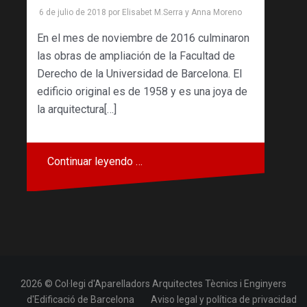
6 de julio de 2018
por
Elisabet M.Serra
y
Anna Moreno
En el mes de noviembre de 2016 culminaron
las obras de ampliación de la Facultad de
Derecho de la Universidad de Barcelona. El
edificio original es de 1958 y es una joya de
la arquitectura[…]
Continuar leyendo …
2026 © Col·legi d'Aparelladors Arquitectes Tècnics i Enginyers
d'Edificació de Barcelona
Aviso legal y política de privacidad