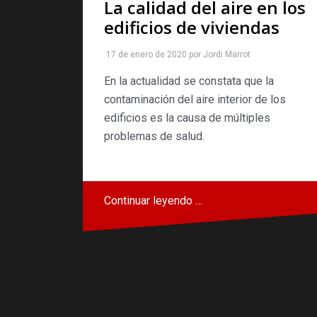
La calidad del aire en los
edificios de viviendas
17 de enero de 2020
por
Jordi Marrot
En la actualidad se constata que la
contaminación del aire interior de los
edificios es la causa de múltiples
problemas de salud.
Continuar leyendo …