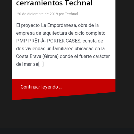
cerramientos Technal
20 de diciembre de 2019
por
Technal
El proyecto La Empordanesa, obra de la
empresa de arquitectura de ciclo completo
PMP PRÊT‐À‐ PORTER CASES, consta de
dos viviendas unifamiliares ubicadas en la
Costa Brava (Girona) donde el fuerte carácter
del mar se[…]
Continuar leyendo …