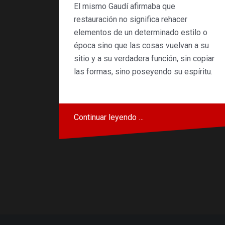
El mismo Gaudí afirmaba que
restauración no significa rehacer
elementos de un determinado estilo o
época sino que las cosas vuelvan a su
sitio y a su verdadera función, sin copiar
las formas, sino poseyendo su espíritu.
Continuar leyendo …