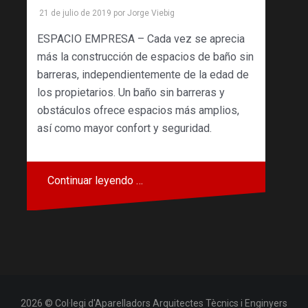
21 de julio de 2019
por
Jorge Viebig
ESPACIO EMPRESA – Cada vez se aprecia
más la construcción de espacios de baño sin
barreras, independientemente de la edad de
los propietarios. Un baño sin barreras y
obstáculos ofrece espacios más amplios,
así como mayor confort y seguridad.
Continuar leyendo …
2026 © Col·legi d'Aparelladors Arquitectes Tècnics i Enginyers