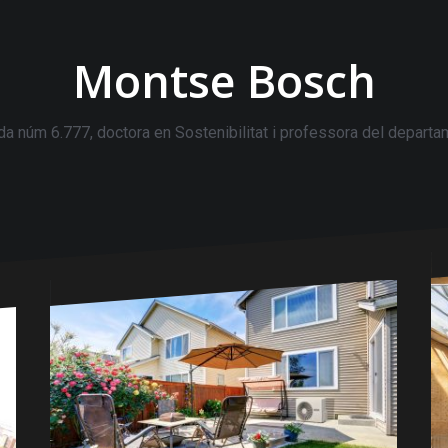
Montse Bosch
a núm 6.777, doctora en Sostenibilitat i professora del departam