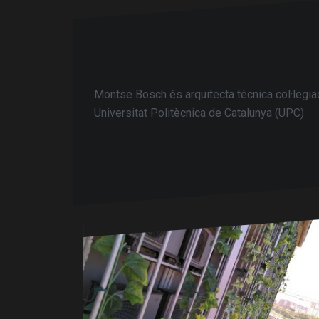
Montse Bosch és arquitecta tècnica col·legiad
Universitat Politècnica de Catalunya (UPC)